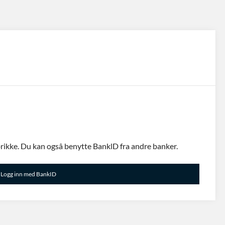
ikke. Du kan ogsâ benytte BanklD fra andre banker.
Logg inn med BankID