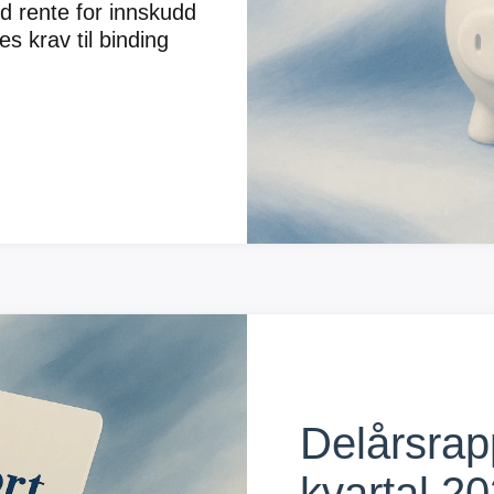
od rente for innskudd
es krav til binding
Delårsrapp
kvartal 2