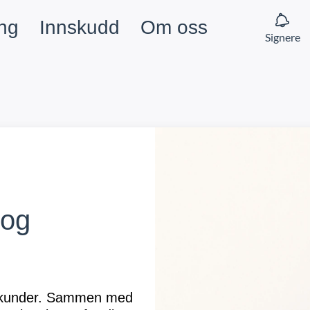
ing
Innskudd
Om oss
Signere
 og
e kunder. Sammen med