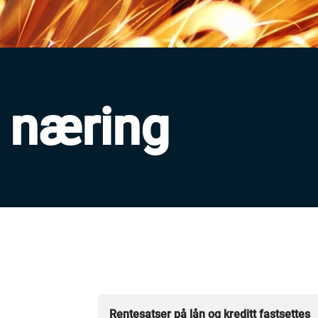
e næring
Rentesatser på lån og kreditt fastsettes